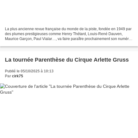
La plus ancienne revue française du monde de la piste, fondée en 1949 par
des plumes prestigieuses comme Henry Thétard, Louis-René Dauven,
Maurice Garçon, Paul Vialar…, va faire paraître prochainement son numéro
d’automne. Ci-après le sommaire de ce magazine...
La tournée Parenthèse du Cirque Arlette Gruss
Publié le 05/10/2025 à 10:13
Par
cirk75