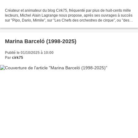
Créateur et animateur du blog Cirk75, fréquenté par plus de huit-cents mille
lecteurs, Michel Alain Lagrange nous propose, après ses ouvrages à succès
sur ”Pipo, Dario, Mimile”, sur ”Les Chefs des orchestres de cirque”, ou ”des
Frères Caroli aux Francesco”,...
Marina Barceló (1998-2025)
Publié le 01/10/2025 à 10:00
Par
cirk75