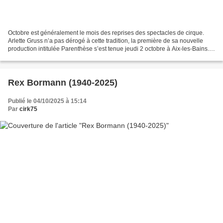
Octobre est généralement le mois des reprises des spectacles de cirque.
Arlette Gruss n’a pas dérogé à cette tradition, la première de sa nouvelle
production intitulée Parenthèse s’est tenue jeudi 2 octobre à Aix-les-Bains.
Cette année le spectacle Parenthèse...
Rex Bormann (1940-2025)
Publié le 04/10/2025 à 15:14
Par
cirk75