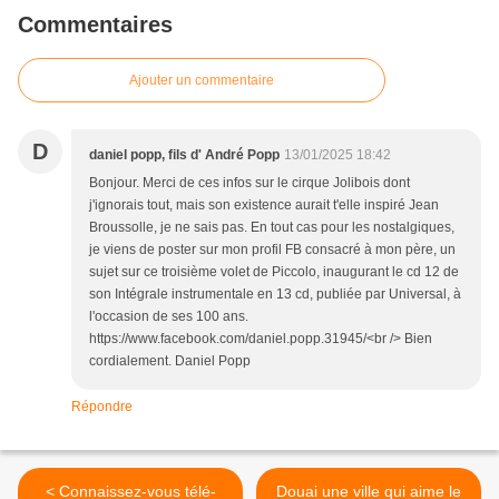
Commentaires
Ajouter un commentaire
D
daniel popp, fils d' André Popp
13/01/2025 18:42
Bonjour. Merci de ces infos sur le cirque Jolibois dont
j'ignorais tout, mais son existence aurait t'elle inspiré Jean
Broussolle, je ne sais pas. En tout cas pour les nostalgiques,
je viens de poster sur mon profil FB consacré à mon père, un
sujet sur ce troisième volet de Piccolo, inaugurant le cd 12 de
son Intégrale instrumentale en 13 cd, publiée par Universal, à
l'occasion de ses 100 ans.
https://www.facebook.com/daniel.popp.31945/<br /> Bien
cordialement. Daniel Popp
Répondre
< Connaissez-vous télé-
Douai une ville qui aime le