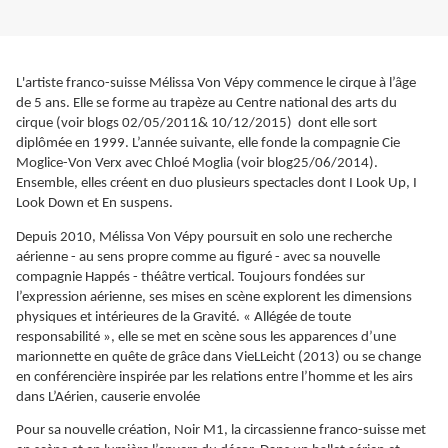
L'artiste franco-suisse Mélissa Von Vépy commence le cirque à l’âge
de 5 ans. Elle se forme au trapèze au Centre national des arts du
cirque (voir blogs 02/05/2011& 10/12/2015) dont elle sort
diplômée en 1999. L’année suivante, elle fonde la compagnie Cie
Moglice-Von Verx avec Chloé Moglia (voir blog25/06/2014).
Ensemble, elles créent en duo plusieurs spectacles dont I Look Up, I
Look Down et En suspens.
Depuis 2010, Mélissa Von Vépy poursuit en solo une recherche
aérienne - au sens propre comme au figuré - avec sa nouvelle
compagnie Happés - théâtre vertical. Toujours fondées sur
l’expression aérienne, ses mises en scène explorent les dimensions
physiques et intérieures de la Gravité. « Allégée de toute
responsabilité », elle se met en scène sous les apparences d’une
marionnette en quête de grâce dans VieLLeicht (2013) ou se change
en conférencière inspirée par les relations entre l’homme et les airs
dans L’Aérien, causerie envolée
Pour sa nouvelle création, Noir M1, la circassienne franco-suisse met