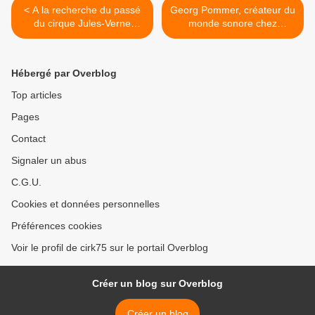
< A la recherche du passé
Georg Pommer, créateur du
du cirque Jules-Verne
monde sonore chez
d’Amiens
Roncalli >
Hébergé par Overblog
Top articles
Pages
Contact
Signaler un abus
C.G.U.
Cookies et données personnelles
Préférences cookies
Voir le profil de cirk75 sur le portail Overblog
Créer un blog sur Overblog
Créer un blog