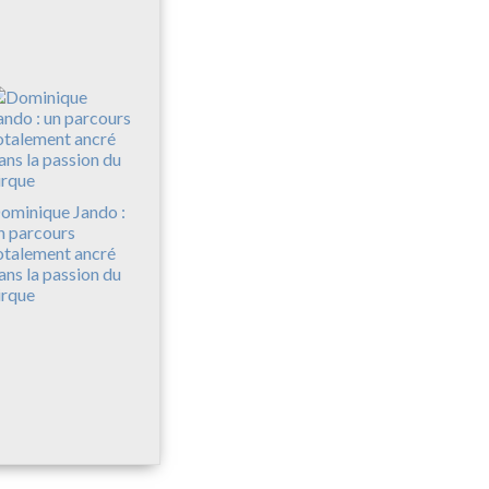
ominique Jando :
n parcours
otalement ancré
ans la passion du
irque