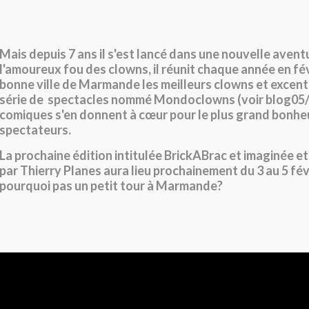
Mais depuis 7 ans il s'est lancé dans une nouvelle aventu
l'amoureux fou des clowns, il réunit chaque année en fé
bonne ville de Marmande les
meilleurs
clowns et excent
série de spectacles nommé Mondoclowns (voir blog05/
comiques s'en donnent à
cœur
pour le plus grand bonhe
spectateurs.
La prochaine édition intitulée BrickABrac et imaginée e
par Thierry Planes aura lieu prochainement du 3 au 5 févr
pourquoi pas un petit tour à Marmande?