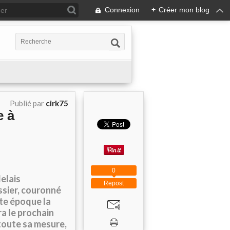
Connexion
+
Créer mon blog
Publié par
cirk75
e à
0
elais
Repost
ssier, couronné
te époque la
a le prochain
toute sa mesure,