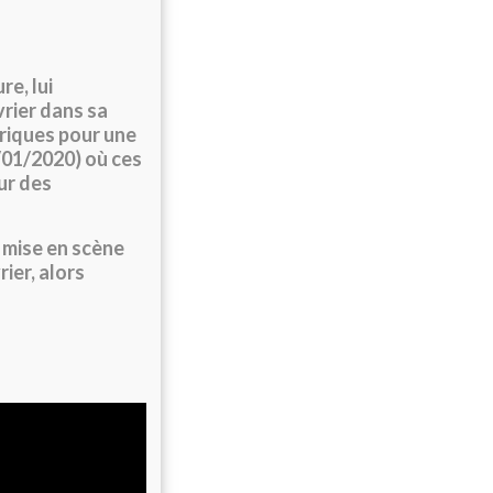
re, lui
vrier dans sa
riques pour une
01/2020) où ces
ur des
t mise en scène
ier, alors