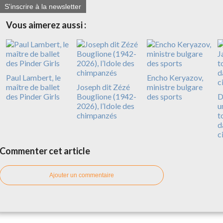
S'inscrire à la newsletter
Vous aimerez aussi :
Paul Lambert, le
Encho Keryazov,
maître de ballet
Joseph dit Zézé
ministre bulgare
des Pinder Girls
Bouglione (1942-
des sports
D
2026), l’Idole des
u
chimpanzés
t
d
c
Commenter cet article
Ajouter un commentaire